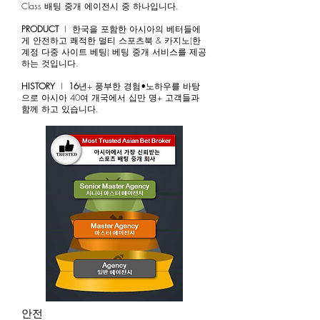
Class 배팅 중개 에이전시 중 하나입니다.
PRODUCT
I
한국을 포함한 아시아의 베터들에
게 안전하고 쾌적한 멀티 스포츠북 & 카지노(한
계정 다중 사이트 베팅) 베팅 중개 서비스를 제공
하는 것입니다.
HISTORY
I
16
년+ 풍부한
경험•노하우를 바탕
으로 아시아 40여 개국에서 십만 명+ 고객들과
함께 하고 있습니다.
안전