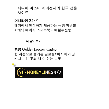
시니어 마스터 에이전시의
한국 전용
사이트
머니라인 24/7
I
해외에서 안전하게 제공하는 동행 파워볼
+ 해외 메이저 스포츠북 + 에볼루션등..
더 알아보기
황룡 Golden Dracon Casino
I
한 계정으로 즐기는 글로벌•아시아 리딩
카지노 11곳과 셀 수 없는 슬롯