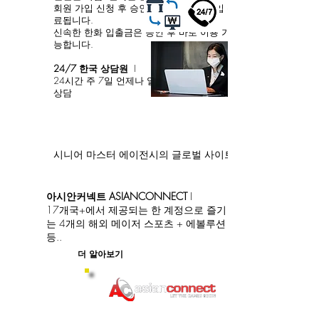
회원 가입 신청 후 승인 전화 확인 후 가입 완
료됩니다.
신속한 한화 입출금은 승인 후 바로 이용 가
능합니다.
24/7 한국 상담원
I
24시간 주 7일 언제나 열려있는 한국인 고객
상담
시니어 마스터 에이전시의 글로벌 사이트
아시안커넥트 ASIANCONNECT
I
17개국+에서 제공되는 한 계정으로 즐기
는 4개의 해외 메이저 스포츠 + 에볼루션
등..
더 알아보기