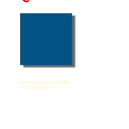
피나클 I 스보벳 I 맥스벳 I BTi
• 한 계정으로 4개 스포츠 이용
• BTI 노리스크 꽁머니 이벤트
• 신규 첫 입금 100%
• 배팅재제 없음(양방, 축, 보험..)
• 무제한 출금
• 에볼루션 카지노
• 24/7 한국 상담원