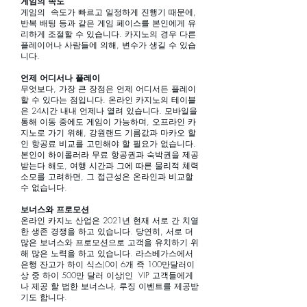
게임의 속도
게임의 속도가 빠르고 일정하게 진행기 때문에,
반복 배팅 등과 같은 게임 페이스를 본인에게 유
리하게 조절할 수 있습니다. 카지노의 경우 다른
플레이어나 사람들에 의해, 변수가 생길 수 있습
니다.
언제 어디서나 플레이
무엇보다, 가장 큰 장점은 언제 어디서든 플레이
할 수 있다는 점입니다. 온라인 카지노의 테이블
은 24시간 내내 언제나 열려 있습니다. 모바일을
통해 이동 중에도 게임이 가능하며, 오프라인 카
지노로 가기 위해, 강원랜드 기름값과 마카오 할
인 항공료 비교를 고민해야 할 필요가 없습니다.
본인이 하이롤러라 무료 항공권과 숙박권을 제공
받는다 해도, 여행 시간과 그에 따른 물리적 체력
소모를 고려하면, 그 접근성은 온라인과 비교할
수 없습니다.
보너스와 프로모션
온라인 카지노 산업은 2021년 현재 서로 간 치열
한 생존 경쟁을 하고 있습니다. 당연히, 서로 더
많은 보너스와 프로모션으로 고객을 유치하기 위
해 많은 노력을 하고 있습니다. 라스베가스에서
은행 잔고가 하이 식스(0이 6개 즉 100만달러이
상 중 하이 500만 달러 이상)인 VIP 고객들에게
나 제공 할 법한 보너스나, 루징 이벤트를 제공받
기도 합니다.