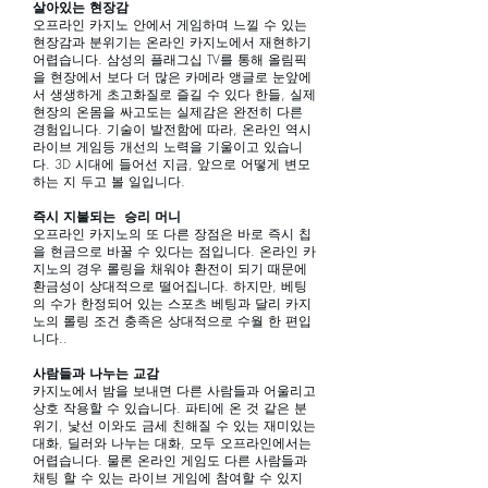
살아있는 현장감
오프라인 카지노 안에서 게임하며 느낄 수 있는
현장감과 분위기는 온라인 카지노에서 재현하기
어렵습니다. 삼성의 플래그십 TV를 통해 올림픽
을 현장에서 보다 더 많은 카메라 앵글로 눈앞에
서 생생하게 초고화질로 즐길 수 있다 한들, 실제
현장의 온몸을 싸고도는 실제감은 완전히 다른
경험입니다. 기술이 발전함에 따라, 온라인 역시
라이브 게임등 개선의 노력을 기울이고 있습니
다.
3D 시대에 들어선
지금, 앞으로 어떻게 변모
하는 지 두고 볼 일입니다.
즉시 지불되는 승리 머니
오프라인 카지노의 또 다른 장점은 바로 즉시 칩
을 현금으로 바꿀 수 있다는 점입니다. 온라인 카
지노의 경우 롤링을 채워야 환전이 되기 때문에
환금성이 상대적으로 떨어집니다. 하지만, 베팅
의 수가 한정되어 있는 스포츠 베팅과 달리 카지
노의 롤링 조건 충족은 상대적으로 수월 한 편입
니다..
사람들과 나누는 교감
카지노에서 밤을 보내면 다른 사람들과 어울리고
상호 작용할 수 있습니다. 파티에 온 것 같은 분
위기, 낯선 이와도 금세 친해질 수 있는 재미있는
대화, 딜러와 나누는 대화, 모두 오프라인에서는
어렵습니다. 물론 온라인 게임도 다른 사람들과
채팅 할 수 있는 라이브 게임에 참여할 수 있지